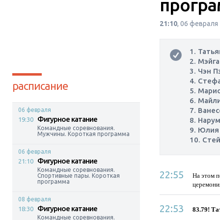
програ
21:10
, 06 февраля
1. Тать
2. Мэйг
3. Чэн П
4. Стеф
расписание
5. Мари
6. Майл
7. Ване
06 февраля
Фигурное катание
19:30
8. Нару
Командные соревнования.
9. Юлия
Мужчины. Короткая программа
10. Сте
06 февраля
Фигурное катание
21:10
Командные соревнования.
22:55
На этом п
Спортивные пары. Короткая
программа
церемония
08 февраля
22:53
Фигурное катание
18:30
83.79! Т
Командные соревнования.