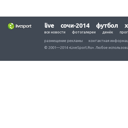
live
сочи-2014
футбол
х
все новости
фотогалереи
денёк
про
размещение рекламы
контактная информа
© 2001—2014 «LiveSport.Ru». Любое использов