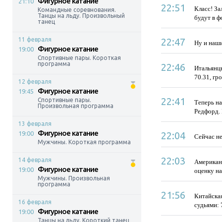
Фигурное катание
21:10
22:51
Класс! За
Командные соревнования.
Танцы на льду. Произвольный
будут в ф
танец
11 февраля
22:47
Ну и наш
Фигурное катание
19:00
Спортивные пары. Короткая
программа
22:46
Итальянцы
70.31, гр
12 февраля
Фигурное катание
19:45
22:41
Спортивные пары.
Теперь н
Произвольная программа
Редфорд. 
13 февраля
Фигурное катание
19:00
22:04
Сейчас не
Мужчины. Короткая программа
22:03
14 февраля
Американ
Фигурное катание
19:00
оценку на
Мужчины. Произвольная
программа
21:56
Китайская
16 февраля
судьями: 
Фигурное катание
19:00
Танцы на льду. Короткий танец