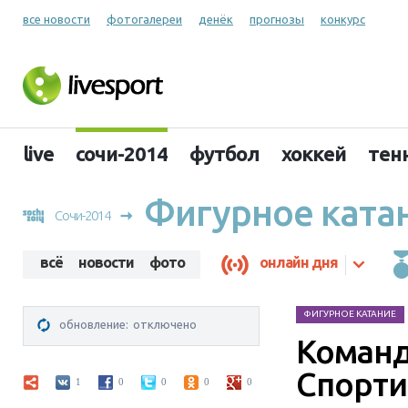
все новости
фотогалереи
денёк
прогнозы
конкурс
live
сочи-2014
футбол
хоккей
тен
Фигурное ката
Сочи-2014
всё
новости
фото
онлайн дня
ФИГУРНОЕ КАТАНИЕ
обновление:
отключено
Команд
Спорти
1
0
0
0
0