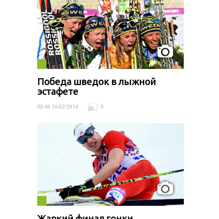
Победа шведок в лыжной
эстафете
00:46 16/02/2014
0
Жаркий финал гонки