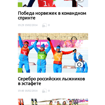
Победа норвежек в командном
спринте
19:29 19/02/2014
0
Серебро российских лыжников
в эстафете
19:40 16/02/2014
0