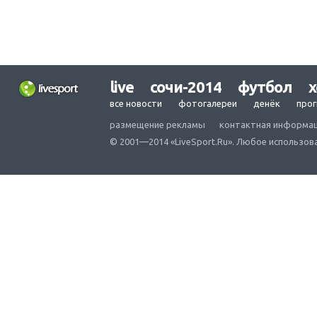
live
сочи-2014
футбол
х
все новости
фотогалереи
денёк
про
размещение рекламы
контактная информа
© 2001—2014 «LiveSport.Ru». Любое использов