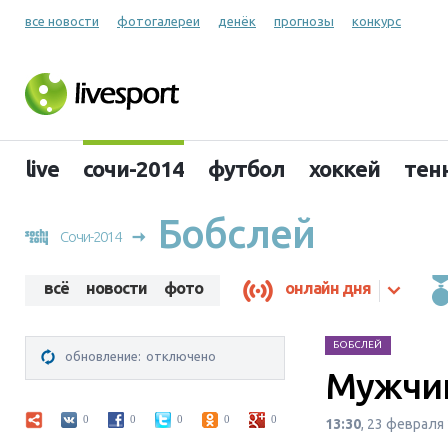
все новости
фотогалереи
денёк
прогнозы
конкурс
live
сочи-2014
футбол
хоккей
тен
Бобслей
Сочи-2014
всё
новости
фото
онлайн дня
БОБСЛЕЙ
обновление:
отключено
Мужчин
0
0
0
0
0
13:30
, 23 февраля