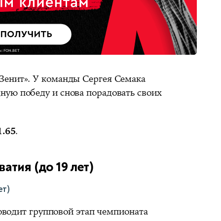
Зенит». У команды Сергея Семака
ую победу и снова порадовать своих
1.65
.
ватия (до 19 лет)
ет)
водит групповой этап чемпионата